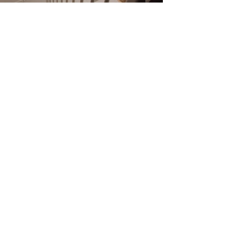
Archisanat | Architecture biodiversifée | Matériaux
biosourcés