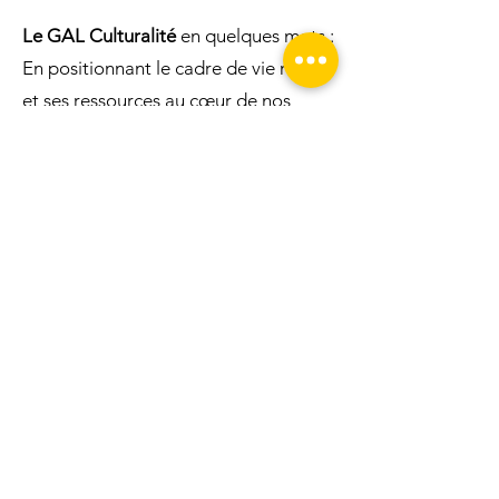
Le GAL Culturalité
en quelques mots :
En positionnant le cadre de vie rural
et ses ressources au cœur de nos
actions, du GAL Culturalité se donne
pour ligne de conduite d'
AGIR COLLECTIVEMENT FACE AUX
DÉFIS RURAUX AUX BÉNÉFICES DE
L'HUMAIN, DE L'ENVIRONNEMENT
ET DE L'ÉCONOMIE LOCALE !
Le Groupe d'Action Local Culturalité
en Hesbaye brabançonne asbl est
actif sur un territoire de 7 communes
contiguës à l'est de la province du
Brabant wallon.